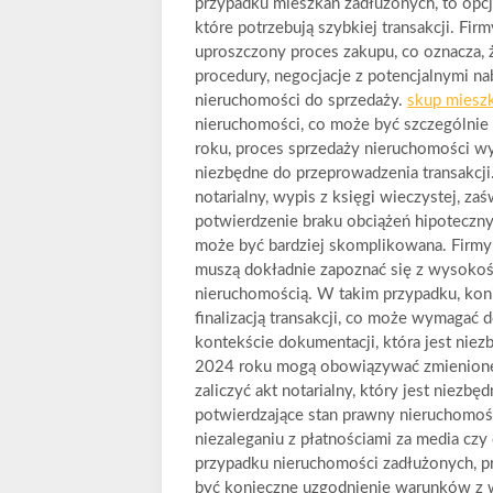
przypadku mieszkań zadłużonych, to opcj
które potrzebują szybkiej transakcji. Fi
uproszczony proces zakupu, co oznacza, 
procedury, negocjacje z potencjalnymi 
nieruchomości do sprzedaży.
skup mieszk
nieruchomości, co może być szczególnie 
roku, proces sprzedaży nieruchomości w
niezbędne do przeprowadzenia transakcj
notarialny, wypis z księgi wieczystej, za
potwierdzenie braku obciążeń hipoteczn
może być bardziej skomplikowana. Firmy
muszą dokładnie zapoznać się z wysokośc
nieruchomością. W takim przypadku, kon
finalizacją transakcji, co może wymagać
kontekście dokumentacji, która jest nie
2024 roku mogą obowiązywać zmienione
zaliczyć akt notarialny, który jest niezbęd
potwierdzające stan prawny nieruchomości
niezaleganiu z płatnościami za media cz
przypadku nieruchomości zadłużonych, 
być konieczne uzgodnienie warunków z w