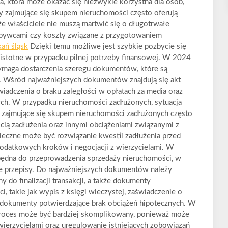
a, która może okazać się niezwykle korzystna dla osób,
rmy zajmujące się skupem nieruchomości często oferują
że właściciele nie muszą martwić się o długotrwałe
nabywcami czy koszty związane z przygotowaniem
ań śląsk
Dzięki temu możliwe jest szybkie pozbycie się
istotne w przypadku pilnej potrzeby finansowej. W 2024
ymaga dostarczenia szeregu dokumentów, które są
i. Wśród najważniejszych dokumentów znajdują się akt
świadczenia o braku zaległości w opłatach za media oraz
ych. W przypadku nieruchomości zadłużonych, sytuacja
 zajmujące się skupem nieruchomości zadłużonych często
ią zadłużenia oraz innymi obciążeniami związanymi z
ieczne może być rozwiązanie kwestii zadłużenia przed
 dodatkowych kroków i negocjacji z wierzycielami. W
zbędna do przeprowadzenia sprzedaży nieruchomości, w
 przepisy. Do najważniejszych dokumentów należy
ny do finalizacji transakcji, a także dokumenty
, takie jak wypis z księgi wieczystej, zaświadczenie o
y dokumenty potwierdzające brak obciążeń hipotecznych. W
proces może być bardziej skomplikowany, ponieważ może
ierzycielami oraz uregulowanie istniejących zobowiązań