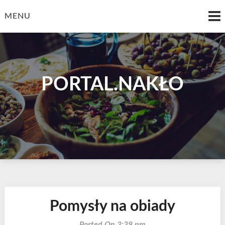
Skip
to
MENU
content
PORTAL.NAKŁO
Pomysły na obiady
Posted On 3:39 pm