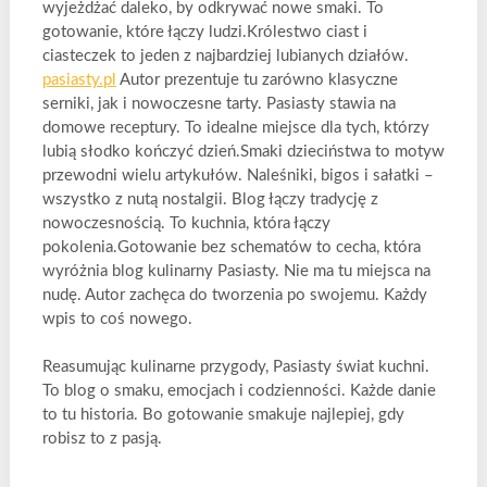
wyjeżdżać daleko, by odkrywać nowe smaki. To
gotowanie, które łączy ludzi.Królestwo ciast i
ciasteczek to jeden z najbardziej lubianych działów.
pasiasty.pl
Autor prezentuje tu zarówno klasyczne
serniki, jak i nowoczesne tarty. Pasiasty stawia na
domowe receptury. To idealne miejsce dla tych, którzy
lubią słodko kończyć dzień.Smaki dzieciństwa to motyw
przewodni wielu artykułów. Naleśniki, bigos i sałatki –
wszystko z nutą nostalgii. Blog łączy tradycję z
nowoczesnością. To kuchnia, która łączy
pokolenia.Gotowanie bez schematów to cecha, która
wyróżnia blog kulinarny Pasiasty. Nie ma tu miejsca na
nudę. Autor zachęca do tworzenia po swojemu. Każdy
wpis to coś nowego.
Reasumując kulinarne przygody, Pasiasty świat kuchni.
To blog o smaku, emocjach i codzienności. Każde danie
to tu historia. Bo gotowanie smakuje najlepiej, gdy
robisz to z pasją.