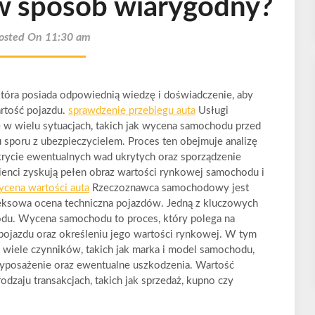
w sposób wiarygodny?
osted On 11:30 am
óra posiada odpowiednią wiedzę i doświadczenie, aby
artość pojazdu.
sprawdzenie przebiegu auta
Usługi
 w wielu sytuacjach, takich jak wycena samochodu przed
 sporu z ubezpieczycielem. Proces ten obejmuje analizę
krycie ewentualnych wad ukrytych oraz sporządzenie
ienci zyskują pełen obraz wartości rynkowej samochodu i
ycena wartości auta
Rzeczoznawca samochodowy jest
leksowa ocena techniczna pojazdów. Jedną z kluczowych
hodu. Wycena samochodu to proces, który polega na
pojazdu oraz określeniu jego wartości rynkowej. W tym
 wiele czynników, takich jak marka i model samochodu,
, wyposażenie oraz ewentualne uszkodzenia. Wartość
odzaju transakcjach, takich jak sprzedaż, kupno czy