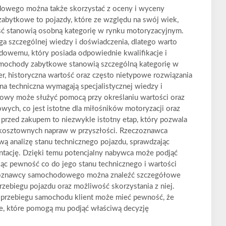
owego można także skorzystać z oceny i wyceny
ytkowe to pojazdy, które ze względu na swój wiek,
ość stanowią osobną kategorię w rynku motoryzacyjnym.
zczególnej wiedzy i doświadczenia, dlatego warto
dowemu, który posiada odpowiednie kwalifikacje i
ochody zabytkowe stanowią szczególną kategorię w
ter, historyczna wartość oraz często nietypowe rozwiązania
ena techniczna wymagają specjalistycznej wiedzy i
wy może służyć pomocą przy określaniu wartości oraz
ych, co jest istotne dla miłośników motoryzacji oraz
rzed zakupem to niezwykle istotny etap, który pozwala
 kosztownych napraw w przyszłości. Rzeczoznawca
analizę stanu technicznego pojazdu, sprawdzając
tację. Dzięki temu potencjalny nabywca może podjąć
ąc pewność co do jego stanu technicznego i wartości
czoznawcy samochodowego można znaleźć szczegółowe
rzebiegu pojazdu oraz możliwość skorzystania z niej.
 przebiegu samochodu klient może mieć pewność, że
je, które pomogą mu podjąć właściwą decyzję