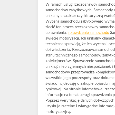
W ramach usług rzeczoznawcy samochod
samochodów zabytkowych. Samochody zab
unikalny charakter czy historyczną wart
Wycena samochodu zabytkowego wymaga s
zlecić ten proces rzeczoznawcy samocho
uprawnienia.
sprawdzenie samochodu
Sam
świecie motoryzacji. Ich unikalny charak
techniczne sprawiają, że ich wycena i oc
doświadczenia. Rzeczoznawca samochodo
stanu technicznego samochodów zabytkow
kolekcjonerów. Sprawdzenie samochodu p
uniknąć nieprzyjemnych niespodzianek i
samochodowy przeprowadza kompleksową 
wszystkie jego podzespoły oraz dokumen
świadomą decyzję o zakupie pojazdu, maj
rynkowej. Na stronie internetowej rze
informacje na temat usługi sprawdzenia p
Poprzez weryfikację danych dotyczących
uzyskuje rzetelne i wiarygodne informac
motoryzacyjną.