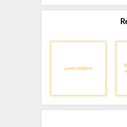
R
K
Laweta Malbork
i