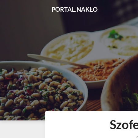
Skip
PORTAL.NAKŁO
to
content
Szof