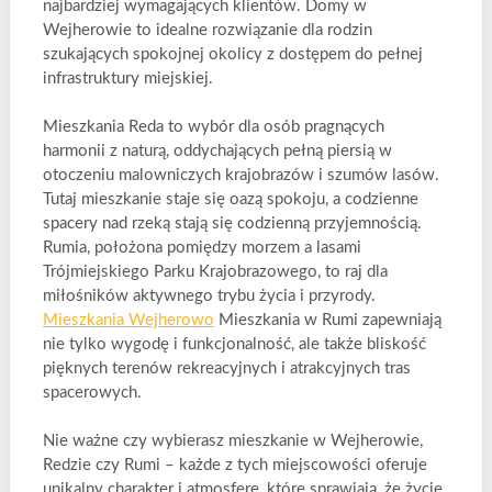
najbardziej wymagających klientów. Domy w
Wejherowie to idealne rozwiązanie dla rodzin
szukających spokojnej okolicy z dostępem do pełnej
infrastruktury miejskiej.
Mieszkania Reda to wybór dla osób pragnących
harmonii z naturą, oddychających pełną piersią w
otoczeniu malowniczych krajobrazów i szumów lasów.
Tutaj mieszkanie staje się oazą spokoju, a codzienne
spacery nad rzeką stają się codzienną przyjemnością.
Rumia, położona pomiędzy morzem a lasami
Trójmiejskiego Parku Krajobrazowego, to raj dla
miłośników aktywnego trybu życia i przyrody.
Mieszkania Wejherowo
Mieszkania w Rumi zapewniają
nie tylko wygodę i funkcjonalność, ale także bliskość
pięknych terenów rekreacyjnych i atrakcyjnych tras
spacerowych.
Nie ważne czy wybierasz mieszkanie w Wejherowie,
Redzie czy Rumi – każde z tych miejscowości oferuje
unikalny charakter i atmosferę, które sprawiają, że życie