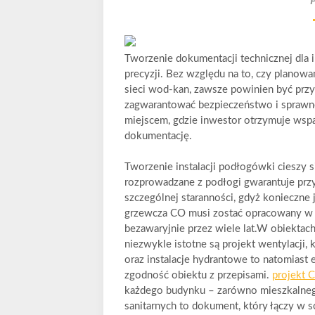
Tworzenie dokumentacji technicznej dla i
precyzji. Bez względu na to, czy planowan
sieci wod-kan, zawsze powinien być prz
zagwarantować bezpieczeństwo i sprawno
miejscem, gdzie inwestor otrzymuje wspa
dokumentację.
Tworzenie instalacji podłogówki cieszy 
rozprowadzane z podłogi gwarantuje prz
szczególnej staranności, gdyż konieczne j
grzewcza CO musi zostać opracowany w ta
bezawaryjnie przez wiele lat.W obiektac
niezwykle istotne są projekt wentylacji
oraz instalacje hydrantowe to natomiast
zgodność obiektu z przepisami.
projekt 
każdego budynku – zarówno mieszkalnego,
sanitarnych to dokument, który łączy w s