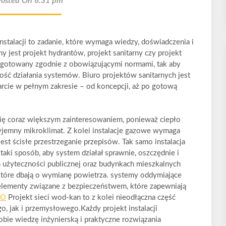
Posted On 6:31 pm
nstalacji to zadanie, które wymaga wiedzy, doświadczenia i
y jest projekt hydrantów, projekt sanitarny czy projekt
ygotowany zgodnie z obowiązującymi normami, tak aby
ść działania systemów. Biuro projektów sanitarnych jest
rcie w pełnym zakresie – od koncepcji, aż po gotową
się coraz większym zainteresowaniem, ponieważ ciepło
yjemny mikroklimat. Z kolei instalacje gazowe wymaga
est ścisłe przestrzeganie przepisów. Tak samo instalacja
ki sposób, aby system działał sprawnie, oszczędnie i
h użyteczności publicznej oraz budynkach mieszkalnych
, które dbają o wymianę powietrza. systemy oddymiające
 elementy związane z bezpieczeństwem, które zapewniają
CO
Projekt sieci wod-kan to z kolei nieodłączna część
 jak i przemysłowego.Każdy projekt instalacji
obie wiedzę inżynierską i praktyczne rozwiązania