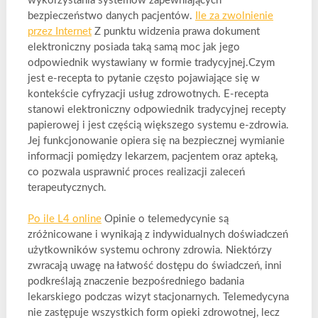
wykorzystania systemów zapewniających
bezpieczeństwo danych pacjentów.
Ile za zwolnienie
przez Internet
Z punktu widzenia prawa dokument
elektroniczny posiada taką samą moc jak jego
odpowiednik wystawiany w formie tradycyjnej.Czym
jest e-recepta to pytanie często pojawiające się w
kontekście cyfryzacji usług zdrowotnych. E-recepta
stanowi elektroniczny odpowiednik tradycyjnej recepty
papierowej i jest częścią większego systemu e-zdrowia.
Jej funkcjonowanie opiera się na bezpiecznej wymianie
informacji pomiędzy lekarzem, pacjentem oraz apteką,
co pozwala usprawnić proces realizacji zaleceń
terapeutycznych.
Po ile L4 online
Opinie o telemedycynie są
zróżnicowane i wynikają z indywidualnych doświadczeń
użytkowników systemu ochrony zdrowia. Niektórzy
zwracają uwagę na łatwość dostępu do świadczeń, inni
podkreślają znaczenie bezpośredniego badania
lekarskiego podczas wizyt stacjonarnych. Telemedycyna
nie zastępuje wszystkich form opieki zdrowotnej, lecz