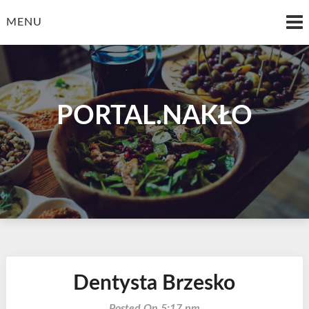
Skip
to
MENU
content
PORTAL.NAKŁO
Dentysta Brzesko
Posted On 5:17 pm