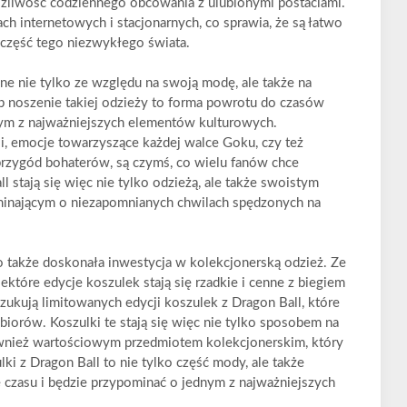
możliwość codziennego obcowania z ulubionymi postaciami.
ch internetowych i stacjonarnych, co sprawia, że są łatwo
 część tego niezwykłego świata.
ne nie tylko ze względu na swoją modę, ale także na
ób noszenie takiej odzieży to forma powrotu do czasów
nym z najważniejszych elementów kulturowych.
i, emocje towarzyszące każdej walce Goku, czy też
e przygód bohaterów, są czymś, co wielu fanów chce
l stają się więc nie tylko odzieżą, ale także swoistym
ominającym o niezapomnianych chwilach spędzonych na
to także doskonała inwestycja w kolekcjonerską odzież. Ze
iektóre edycje koszulek stają się rzadkie i cenne z biegiem
zukują limitowanych edycji koszulek z Dragon Ball, które
biorów. Koszulki te stają się więc nie tylko sposobem na
również wartościowym przedmiotem kolekcjonerskim, który
ki z Dragon Ball to nie tylko część mody, ale także
ę czasu i będzie przypominać o jednym z najważniejszych