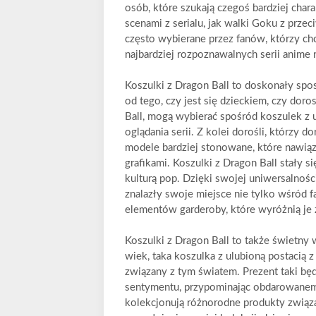
osób, które szukają czegoś bardziej char
scenami z serialu, jak walki Goku z przec
często wybierane przez fanów, którzy chc
najbardziej rozpoznawalnych serii anime 
Koszulki z Dragon Ball to doskonały spo
od tego, czy jest się dzieckiem, czy dor
Ball, mogą wybierać spośród koszulek z 
oglądania serii. Z kolei dorośli, którzy d
modele bardziej stonowane, które nawiązu
grafikami. Koszulki z Dragon Ball stały 
kulturą pop. Dzięki swojej uniwersalnośc
znalazły swoje miejsce nie tylko wśród f
elementów garderoby, które wyróżnią je 
Koszulki z Dragon Ball to także świetny 
wiek, taka koszulka z ulubioną postacią 
związany z tym światem. Prezent taki będz
sentymentu, przypominając obdarowanemu 
kolekcjonują różnorodne produkty związ