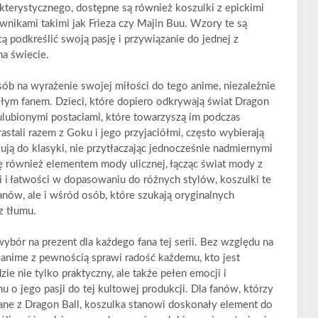
akterystycznego, dostępne są również koszulki z epickimi
iwnikami takimi jak Frieza czy Majin Buu. Wzory te są
ą podkreślić swoją pasję i przywiązanie do jednej z
na świecie.
sób na wyrażenie swojej miłości do tego anime, niezależnie
osłym fanem. Dzieci, które dopiero odkrywają świat Dragon
ulubionymi postaciami, które towarzyszą im podczas
orastali razem z Goku i jego przyjaciółmi, często wybierają
ją do klasyki, nie przytłaczając jednocześnie nadmiernymi
się również elementem mody ulicznej, łącząc świat mody z
i i łatwości w dopasowaniu do różnych stylów, koszulki te
anów, ale i wśród osób, które szukają oryginalnych
z tłumu.
wybór na prezent dla każdego fana tej serii. Bez względu na
z anime z pewnością sprawi radość każdemu, kto jest
ie nie tylko praktyczny, ale także pełen emocji i
o jego pasji do tej kultowej produkcji. Dla fanów, którzy
ane z Dragon Ball, koszulka stanowi doskonały element do