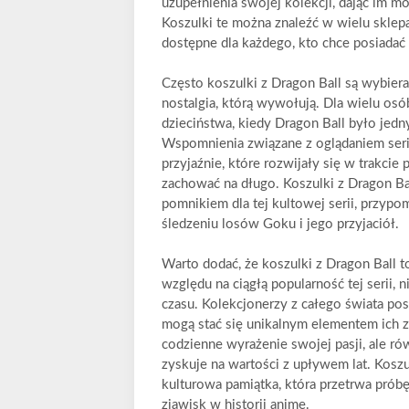
uzupełnienia swojej kolekcji, dając im 
Koszulki te można znaleźć w wielu sklepa
dostępne dla każdego, kto chce posiadać
Często koszulki z Dragon Ball są wybiera
nostalgia, którą wywołują. Dla wielu os
dzieciństwa, kiedy Dragon Ball było jed
Wspomnienia związane z oglądaniem seri
przyjaźnie, które rozwijały się w trakci
zachować na długo. Koszulki z Dragon Bal
pomnikiem dla tej kultowej serii, przyp
śledzeniu losów Goku i jego przyjaciół.
Warto dodać, że koszulki z Dragon Ball 
względu na ciągłą popularność tej serii, n
czasu. Kolekcjonerzy z całego świata pos
mogą stać się unikalnym elementem ich z
codzienne wyrażenie swojej pasji, ale 
zyskuje na wartości z upływem lat. Koszul
kulturowa pamiątka, która przetrwa prób
zjawisk w historii anime.