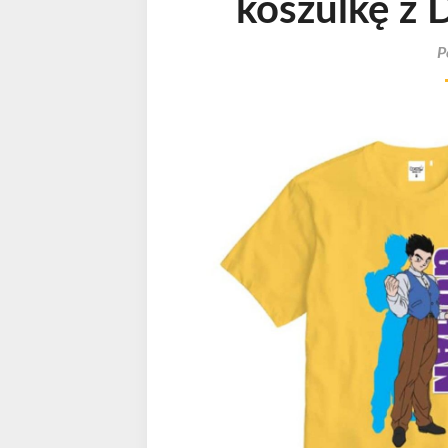
koszulkę z D
P