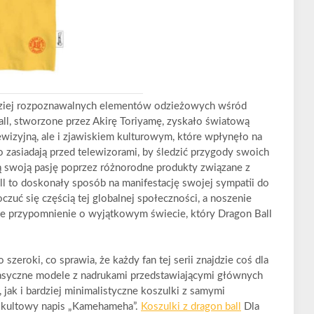
ardziej rozpoznawalnych elementów odzieżowych wśród
all, stworzone przez Akirę Toriyamę, zyskało światową
elewizyjną, ale i zjawiskiem kulturowym, które wpłynęło na
ko zasiadają przed telewizorami, by śledzić przygody swoich
ą swoją pasję poprzez różnorodne produkty związane z
l to doskonały sposób na manifestację swojej sympatii do
oczuć się częścią tej globalnej społeczności, a noszenie
ne przypomnienie o wyjątkowym świecie, który Dragon Ball
szeroki, co sprawia, że każdy fan tej serii znajdzie coś dla
lasyczne modele z nadrukami przedstawiającymi głównych
 jak i bardziej minimalistyczne koszulki z samymi
y kultowy napis „Kamehameha”.
Koszulki z dragon ball
Dla