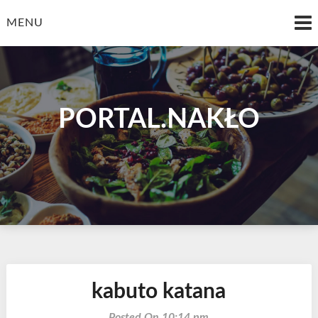
Skip
to
MENU
content
PORTAL.NAKŁO
kabuto katana
Posted On 10:14 pm