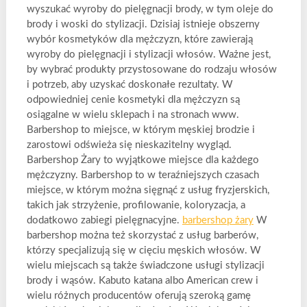
wyszukać wyroby do pielęgnacji brody, w tym oleje do
brody i woski do stylizacji. Dzisiaj istnieje obszerny
wybór kosmetyków dla mężczyzn, które zawierają
wyroby do pielęgnacji i stylizacji włosów. Ważne jest,
by wybrać produkty przystosowane do rodzaju włosów
i potrzeb, aby uzyskać doskonałe rezultaty. W
odpowiedniej cenie kosmetyki dla mężczyzn są
osiągalne w wielu sklepach i na stronach www.
Barbershop to miejsce, w którym męskiej brodzie i
zarostowi odświeża się nieskazitelny wygląd.
Barbershop Żary to wyjątkowe miejsce dla każdego
mężczyzny. Barbershop to w teraźniejszych czasach
miejsce, w którym można sięgnąć z usług fryzjerskich,
takich jak strzyżenie, profilowanie, koloryzacja, a
dodatkowo zabiegi pielęgnacyjne.
barbershop żary
W
barbershop można też skorzystać z usług barberów,
którzy specjalizują się w cięciu męskich włosów. W
wielu miejscach są także świadczone usługi stylizacji
brody i wąsów. Kabuto katana albo American crew i
wielu różnych producentów oferują szeroką gamę