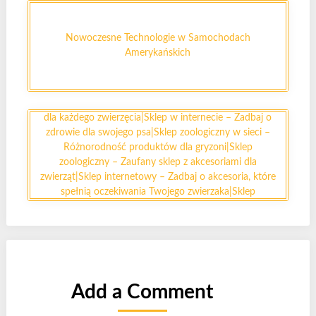
smakołyków i zabawek dla psów|Sklep internetowy –
Kompleksowa oferta Twojego pupila|Sklep zoologiczny
Nowoczesne Technologie w Samochodach
– Zrób zakupy dla swojego psa|Sklep zoologiczny online
Amerykańskich
– Wygodne zakupy dla każdego pupila|Sklep
internetowy – Wszystko, czego potrzebujesz dla
gryzonia|Sklep zoologiczny online – Produkty dla pupili
w jednym miejscu|Sklep internetowy – Atrakcyjne ceny
dla każdego zwierzęcia|Sklep w internecie – Zadbaj o
zdrowie dla swojego psa|Sklep zoologiczny w sieci –
Różnorodność produktów dla gryzoni|Sklep
zoologiczny – Zaufany sklep z akcesoriami dla
zwierząt|Sklep internetowy – Zadbaj o akcesoria, które
spełnią oczekiwania Twojego zwierzaka|Sklep
zoologiczny – Wybór dla kotów|Sklep zoologiczny –
Wszystko, czego potrzebujesz dla Twojego pupila|Sklep
w sieci – Jakość w każdym zakupie dla psów|Sklep
internetowy – Polecane akcesoria w promocjach|Sklep
zoologiczny – Bogaty wybór dla Twojego kota|Sklep
internetowy – Wybierz produkty, które spełnią
Add a Comment
oczekiwania Twojego pupila|Sklep zoologiczny online –
Specjalne ceny dla każdego miłośnika zwierząt|Sklep