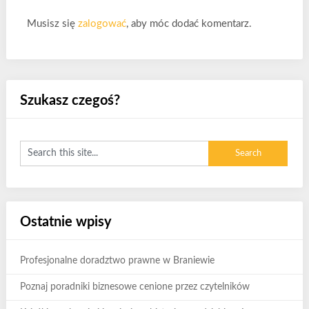
zoologiczny online – Dla każdego zwierzęcia w jednym
Musisz się
miejscu|Sklep zoologiczny – Wsparcie w zakupach dla
zalogować
, aby móc dodać komentarz.
psów|Sklep w sieci – Zakupy produktów dla Twoich
zwierzaków|Sklep internetowy – Wszystko dla Twojego
kota|Sklep internetowy – Różnorodne akcesoria dla
gryzoni
Szukasz czegoś?
Ostatnie wpisy
Profesjonalne doradztwo prawne w Braniewie
Poznaj poradniki biznesowe cenione przez czytelników