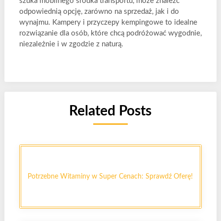
szuka mobilnego środka transportu, może znaleźć
odpowiednią opcję, zarówno na sprzedaż, jak i do
wynajmu. Kampery i przyczepy kempingowe to idealne
rozwiązanie dla osób, które chcą podróżować wygodnie,
niezależnie i w zgodzie z naturą.
Related Posts
Sklep zoologiczny w sieci – Idealny sposób na zakupy
dla kotów|Pupile – Zrób zakupy w sklepie
Potrzebne Witaminy w Super Cenach: Sprawdź Oferę!
internetowym|Sklep zoologiczny w internecie – Szeroka
gama dla Twojego pupila|Sklep online – Najlepsze
produkty dla gryzoni|Zakupy w sklepie internetowym –
Jakie produkty wybrać|Sklep internetowy – Doskonałe
produkty w promocjach|Sklep online – Oferta karm,