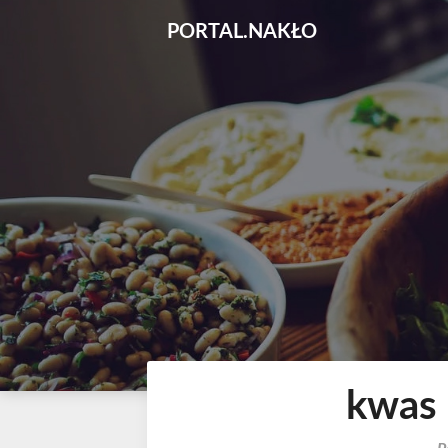
Skip
PORTAL.NAKŁO
to
content
kwas 