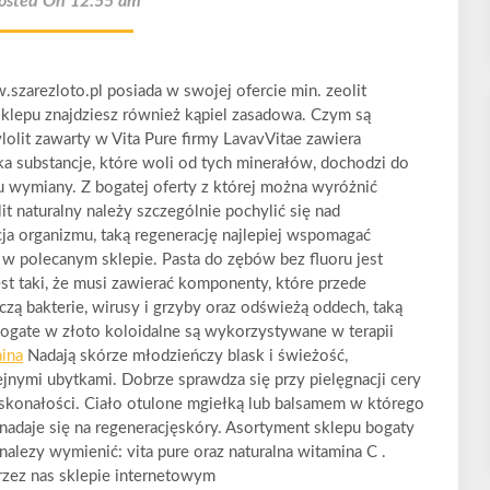
osted On 12:55 am
arezloto.pl posiada w swojej ofercie min. zeolit
 sklepu znajdziesz również kąpiel zasadowa. Czym są
lolit zawarty w Vita Pure firmy LavavVitae zawiera
 substancje, które woli od tych minerałów, dochodzi do
 wymiany. Z bogatej oferty z której można wyróżnić
lit naturalny należy szczególnie pochylić się nad
ja organizmu, taką regenerację najlepiej wspomagać
t w polecanym sklepie. Pasta do zębów bez fluoru jest
st taki, że musi zawierać komponenty, które przede
zą bakterie, wirusy i grzyby oraz odświeżą oddech, taką
bogate w złoto koloidalne są wykorzystywane w terapii
ina
Nadają skórze młodzieńczy blask i świeżość,
ejnymi ubytkami. Dobrze sprawdza się przy pielęgnacji cery
oskonałości. Ciało otulone mgiełką lub balsamem w którego
nadaje się na regeneracjęskóry. Asortyment sklepu bogaty
nalezy wymienić: vita pure oraz naturalna witamina C .
ez nas sklepie internetowym