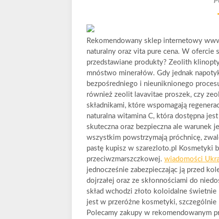
P
Rekomendowany sklep internetowy www.sz
naturalny oraz vita pure cena. W ofercie
przedstawiane produkty? Zeolith klinopty
mnóstwo minerałów. Gdy jednak napotyka
bezpośredniego i nieuniknionego procesu
również zeolit lavavitae proszek, czy zeo
składnikami, które wspomagają regenerac
naturalna witamina C, która dostępna jes
skuteczna oraz bezpieczna ale warunek je
wszystkim powstrzymają próchnicę, zwalc
pastę kupisz w szarezloto.pl Kosmetyki 
przeciwzmarszczkowej.
wiadomości Ukra
jednocześnie zabezpieczając ją przed kol
dojrzałej oraz ze skłonnościami do nied
skład wchodzi złoto koloidalne świetnie 
jest w przeróżne kosmetyki, szczególnie 
Polecamy zakupy w rekomendowanym prz