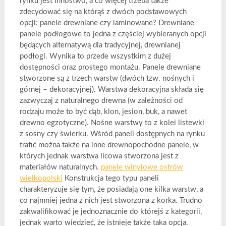
rynku jest mnóstwo, a co więcej trzeba także
zdecydować się na którąś z dwóch podstawowych
opcji: panele drewniane czy laminowane? Drewniane
panele podłogowe to jedna z częściej wybieranych opcji
będących alternatywą dla tradycyjnej, drewnianej
podłogi. Wynika to przede wszystkim z dużej
dostępności oraz prostego montażu. Panele drewniane
stworzone są z trzech warstw (dwóch tzw. nośnych i
górnej – dekoracyjnej). Warstwa dekoracyjna składa się
zazwyczaj z naturalnego drewna (w zależności od
rodzaju może to być dąb, klon, jesion, buk, a nawet
drewno egzotyczne). Nośne warstwy to z kolei listewki
z sosny czy świerku. Wśród paneli dostępnych na rynku
trafić można także na inne drewnopochodne panele, w
których jednak warstwa licowa stworzona jest z
materiałów naturalnych.
panele winylowe ostrów
wielkopolski
Konstrukcja tego typu paneli
charakteryzuje się tym, że posiadają one kilka warstw, a
co najmniej jedna z nich jest stworzona z korka. Trudno
zakwalifikować je jednoznacznie do którejś z kategorii,
jednak warto wiedzieć, że istnieje także taka opcja.