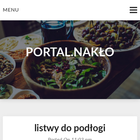
Skip
to
MENU
content
PORTAL.NAKŁO
listwy do podłogi
Posted On 11:03 pm