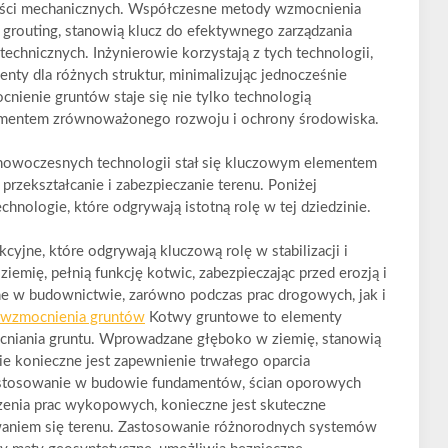
wości mechanicznych. Współczesne metody wzmocnienia
 grouting, stanowią klucz do efektywnego zarządzania
chnicznych. Inżynierowie korzystają z tych technologii,
nty dla różnych struktur, minimalizując jednocześnie
ienie gruntów staje się nie tylko technologią
elementem zrównoważonego rozwoju i ochrony środowiska.
j nowoczesnych technologii stał się kluczowym elementem
rzekształcanie i zabezpieczanie terenu. Poniżej
hnologie, które odgrywają istotną rolę w tej dziedzinie.
yjne, które odgrywają kluczową rolę w stabilizacji i
emię, pełnią funkcję kotwic, zabezpieczając przed erozją i
ne w budownictwie, zarówno podczas prac drogowych, jak i
wzmocnienia gruntów
Kotwy gruntowe to elementy
cniania gruntu. Wprowadzane głęboko w ziemię, stanowią
ie konieczne jest zapewnienie trwałego oparcia
zastosowanie w budowie fundamentów, ścian oporowych
zenia prac wykopowych, konieczne jest skuteczne
waniem się terenu. Zastosowanie różnorodnych systemów