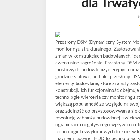
dla Trwał
Przesłony DSM (Dynamiczny System Monit
monitoringu strukturalnego. Zastosowani
zmian w konstrukcjach budowlanych, iden
ewentualne zagrożenia. Przesłony DSM 
mostowych, budowli inżynieryjnych or
grodzice stalowe, berlinki, przesłony DSM
elementy budowlane, które znalazły zast
konstrukcji. Ich funkcjonalność obejmuje
technologie wiercenia czy monitoringu 
większą popularność ze względu na swoj
oraz zdolność do przystosowywania się
rewolucję w branży budowlanej, zwiększa
ograniczaniu negatywnego wpływu na ot
technologii bezwykopowych to krok w 
inżynierii lądowej. HDD to technologia