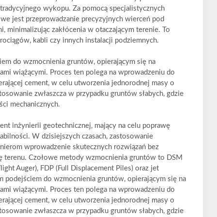
 tradycyjnego wykopu. Za pomocą specjalistycznych
we jest przeprowadzanie precyzyjnych wierceń pod
, minimalizując zakłócenia w otaczającym terenie. To
rociągów, kabli czy innych instalacji podziemnych.
em do wzmocnienia gruntów, opierającym się na
ami wiążącymi. Proces ten polega na wprowadzeniu do
ierającej cement, w celu utworzenia jednorodnej masy o
tosowanie zwłaszcza w przypadku gruntów słabych, gdzie
ści mechanicznych.
t inżynierii geotechnicznej, mający na celu poprawę
abilności. W dzisiejszych czasach, zastosowanie
ynierom wprowadzenie skutecznych rozwiązań bez
urę terenu. Czołowe metody wzmocnienia gruntów to DSM
ight Auger), FDP (Full Displacement Piles) oraz jet
 podejściem do wzmocnienia gruntów, opierającym się na
ami wiążącymi. Proces ten polega na wprowadzeniu do
ierającej cement, w celu utworzenia jednorodnej masy o
tosowanie zwłaszcza w przypadku gruntów słabych, gdzie