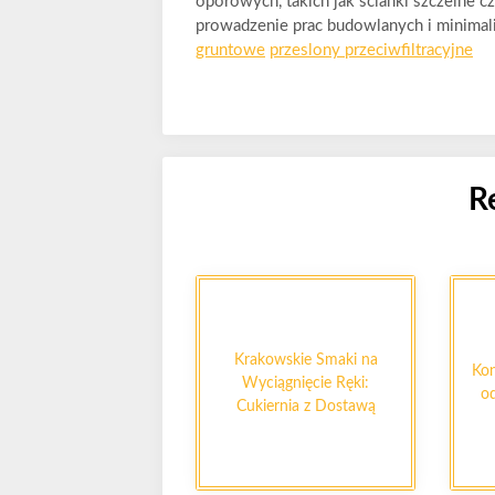
oporowych, takich jak ścianki szczelne 
prowadzenie prac budowlanych i minimal
gruntowe
przeslony przeciwfiltracyjne
R
Krakowskie Smaki na
Kon
Wyciągnięcie Ręki:
od
Cukiernia z Dostawą