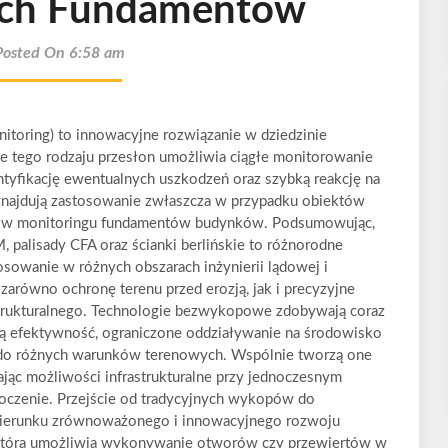
ych Fundamentów
Posted On 6:58 am
oring) to innowacyjne rozwiązanie w dziedzinie
e tego rodzaju przesłon umożliwia ciągłe monitorowanie
tyfikację ewentualnych uszkodzeń oraz szybką reakcję na
znajdują zastosowanie zwłaszcza w przypadku obiektów
az w monitoringu fundamentów budynków. Podsumowując,
, palisady CFA oraz ścianki berlińskie to różnorodne
osowanie w różnych obszarach inżynierii lądowej i
 zarówno ochronę terenu przed erozją, jak i precyzyjne
strukturalnego. Technologie bezwykopowe zdobywają coraz
ą efektywność, ograniczone oddziaływanie na środowisko
 do różnych warunków terenowych. Wspólnie tworzą one
jąc możliwości infrastrukturalne przy jednoczesnym
oczenie. Przejście od tradycyjnych wykopów do
kierunku zrównoważonego i innowacyjnego rozwoju
, która umożliwia wykonywanie otworów czy przewiertów w