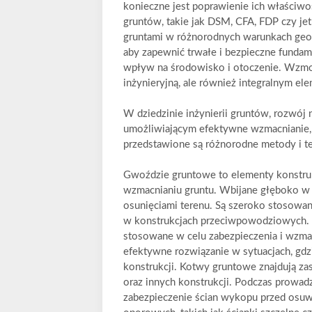
konieczne jest poprawienie ich właści
gruntów, takie jak DSM, CFA, FDP czy jet
gruntami w różnorodnych warunkach geote
aby zapewnić trwałe i bezpieczne fundame
wpływ na środowisko i otoczenie. Wzmocn
inżynieryjną, ale również integralnym 
W dziedzinie inżynierii gruntów, rozwó
umożliwiającym efektywne wzmacnianie, p
przedstawione są różnorodne metody i tec
Gwoździe gruntowe to elementy konstrukc
wzmacnianiu gruntu. Wbijane głęboko w zi
osunięciami terenu. Są szeroko stosowa
w konstrukcjach przeciwpowodziowych.
stosowane w celu zabezpieczenia i wzma
efektywne rozwiązanie w sytuacjach, gdz
konstrukcji. Kotwy gruntowe znajdują 
oraz innych konstrukcji. Podczas prowad
zabezpieczenie ścian wykopu przed osu