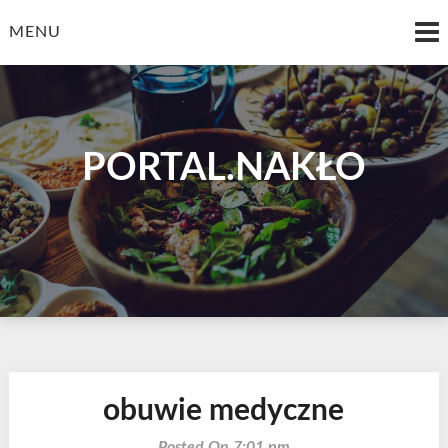
Skip
to
MENU
content
PORTAL.NAKŁO
obuwie medyczne
Posted On 7:01 pm