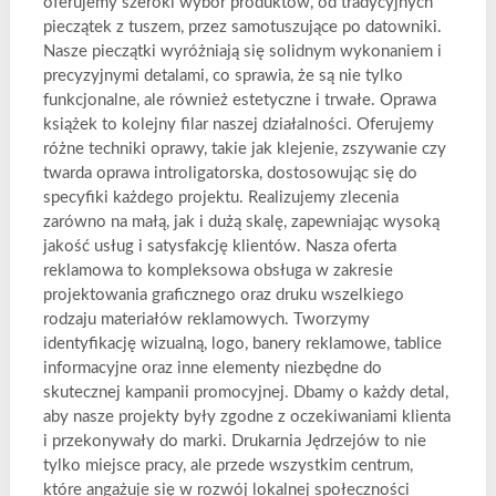
oferujemy szeroki wybór produktów, od tradycyjnych
pieczątek z tuszem, przez samotuszujące po datowniki.
Nasze pieczątki wyróżniają się solidnym wykonaniem i
precyzyjnymi detalami, co sprawia, że są nie tylko
funkcjonalne, ale również estetyczne i trwałe. Oprawa
książek to kolejny filar naszej działalności. Oferujemy
różne techniki oprawy, takie jak klejenie, zszywanie czy
twarda oprawa introligatorska, dostosowując się do
specyfiki każdego projektu. Realizujemy zlecenia
zarówno na małą, jak i dużą skalę, zapewniając wysoką
jakość usług i satysfakcję klientów. Nasza oferta
reklamowa to kompleksowa obsługa w zakresie
projektowania graficznego oraz druku wszelkiego
rodzaju materiałów reklamowych. Tworzymy
identyfikację wizualną, logo, banery reklamowe, tablice
informacyjne oraz inne elementy niezbędne do
skutecznej kampanii promocyjnej. Dbamy o każdy detal,
aby nasze projekty były zgodne z oczekiwaniami klienta
i przekonywały do marki. Drukarnia Jędrzejów to nie
tylko miejsce pracy, ale przede wszystkim centrum,
które angażuje się w rozwój lokalnej społeczności