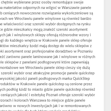
 chętnie wybierane przez osoby remontujące swoje
eba materiałów odpornych na wilgoć w Warszawie panele
ób ceniących nowoczesne rozwiązania wykończeniowe są
orach we Wrocławiu panele winylowe są również bardzo
ne właściwości oraz szeroki wybór dostępnych na rynku
ce gdzie mieszkańcy mogą znaleźć szeroki asortyment
h jak i winylowych sklepy oferują różnorodne wzory i
gi do każdego wnętrza w Krakowie panele sklep oferuje
któw mieszkańcy Łodzi mają dostęp do wielu sklepów z
ki asortyment oraz profesjonalne doradztwo w Poznaniu
aleźć zarówno panele laminowane jak i winylowe w różnych
ele sklepów z panelami podłogowymi które zapewniają
i montażowe we Wrocławiu panele sklep cieszy się dużą
 szeroki wybór oraz atrakcyjne promocje panele quickstep
ą wysokiej jakości paneli podłogowych marka QuickStep
 produktów w Krakowie panele quickstep są cenione przez
ych podłóg Łódź to miasto gdzie panele quickstep również
ceniących jakość i estetykę Poznań oferuje szeroki wybór
zorach i kolorach Warszawa to miejsce gdzie panele
ą zarówno w nowych inwestycjach jak i w remontowanych