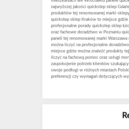
mieszkaniach we Wrocławiu panele quick
najwyższej jakości quickstep sklep Gdań
produktów tej renomowanej marki sklep
quickstep sklep Kraków to miejsce gdzie
profesjonalne porady quickstep sklep Łó
oraz fachowe doradztwo w Poznaniu quic
paneli tej renomowanej marki Warszawa 
można liczyć na profesjonalne doradztwo
miejsce gdzie można znaleźć produkty te
liczyć na fachową pomoc oraz usługi mo
zaspokojenie potrzeb klientów szukający
swoje podłogi w różnych miastach Polski 
preferencji czy wymagań dotyczących w
R