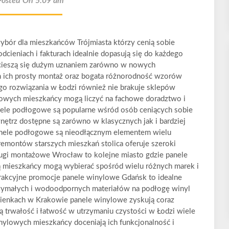
Posted On 5:09 am
bór dla mieszkańców Trójmiasta którzy cenią sobie
dcieniach i fakturach idealnie dopasują się do każdego
cieszą się dużym uznaniem zarówno w nowych
ch ich prosty montaż oraz bogata różnorodność wzorów
go rozwiązania w Łodzi również nie brakuje sklepów
gowych mieszkańcy mogą liczyć na fachowe doradztwo i
ele podłogowe są popularne wśród osób ceniących sobie
ętrz dostępne są zarówno w klasycznych jak i bardziej
ele podłogowe są nieodłącznym elementem wielu
emontów starszych mieszkań stolica oferuje szeroki
ugi montażowe Wrocław to kolejne miasto gdzie panele
ą mieszkańcy mogą wybierać spośród wielu różnych marek i
atrakcyjne promocje panele winylowe Gdańsk to idealne
trzymałych i wodoodpornych materiałów na podłogę winyl
azienkach w Krakowie panele winylowe zyskują coraz
 trwałość i łatwość w utrzymaniu czystości w Łodzi wiele
nylowych mieszkańcy doceniają ich funkcjonalność i