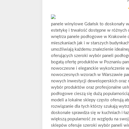
panele winylowe Gdańsk to doskonały wy
estetykę i trwałość dostępne w różnych o
wnętrza panele podłogowe w Krakowie 
mieszkaniach jak i w starszych budynka
umożliwiają każdemu znalezienie idealne
oferujących szeroki wybór paneli podło
bogatą ofertę produktów w Poznaniu pan
nowoczesne i eleganckie wykończenie wn
nowoczesnych wzorach w Warszawie pan
nowych inwestycji deweloperskich oraz r
wybór produktów oraz profesjonalne usł
podłogowe cieszą się dużą popularności
modeli a lokalne sklepy często oferują 
rozwiązanie dla tych którzy szukają wy
doskonale sprawdza się w kuchniach i ł
większą popularność ze względu na swoją
sklepów oferuje szeroki wybór paneli wi