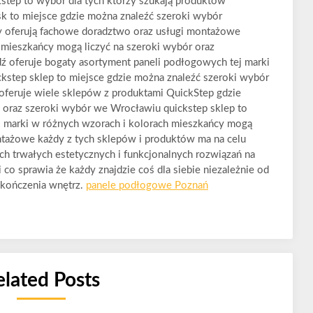
step to wybór dla tych którzy szukają produktów
sk to miejsce gdzie można znaleźć szeroki wybór
y oferują fachowe doradztwo oraz usługi montażowe
 mieszkańcy mogą liczyć na szeroki wybór oraz
dź oferuje bogaty asortyment paneli podłogowych tej marki
kstep sklep to miejsce gdzie można znaleźć szeroki wybór
oferuje wiele sklepów z produktami QuickStep gdzie
 oraz szeroki wybór we Wrocławiu quickstep sklep to
j marki w różnych wzorach i kolorach mieszkańcy mogą
ntażowe każdy z tych sklepów i produktów ma na celu
ch trwałych estetycznych i funkcjonalnych rozwiązań na
co sprawia że każdy znajdzie coś dla siebie niezależnie od
ykończenia wnętrz.
panele podłogowe Poznań
elated Posts