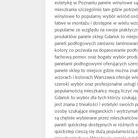
estetykę w Poznaniu panele winylowe są
mieszkania szczególnie tam gdzie potrz
winylowe to popularny wybór wśród os
łatwe w montażu i dostępne w wielu wz
popularne ze względu na swoje praktycz
produktów panele sklep Gdańsk to miejs
paneli podłogowych zarówno laminowanyc
kolory co pozwala na dopasowanie podło
fachową pomoc oraz bogaty wybór produ
panelami podłogowymi oferujących szero
panele sklep to miejsce gdzie można zn
wzorach i kolorach Warszawa oferuje wi
szeroki wybór oraz profesjonalne usług
popularnością mieszkańcy mogą liczyć na
Gdańsk to wybór dla tych którzy szukaj
jest znana z trwałości i estetyki swoich
osoby szukające eleganckich i wytrzymał
są chętnie wybierane przez mieszkańców 
paneli quickstep dostępnych w różnych w
quickstep cieszą się dużą popularności