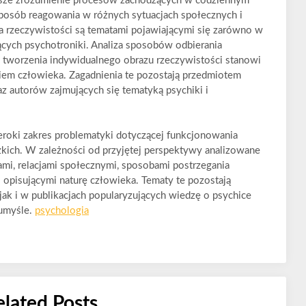
epsze zrozumienie procesów zachodzących w codziennym
posób reagowania w różnych sytuacjach społecznych i
 rzeczywistości są tematami pojawiającymi się zarówno w
ących psychotroniki. Analiza sposobów odbierania
z tworzenia indywidualnego obrazu rzeczywistości stanowi
iem człowieka. Zagadnienia te pozostają przedmiotem
 autorów zajmujących się tematyką psychiki i
eroki zakres problematyki dotyczącej funkcjonowania
kich. W zależności od przyjętej perspektywy analizowane
mi, relacjami społecznymi, sposobami postrzegania
 opisującymi naturę człowieka. Tematy te pozostają
jak i w publikacjach popularyzujących wiedzę o psychice
 umyśle.
psychologia
elated Posts