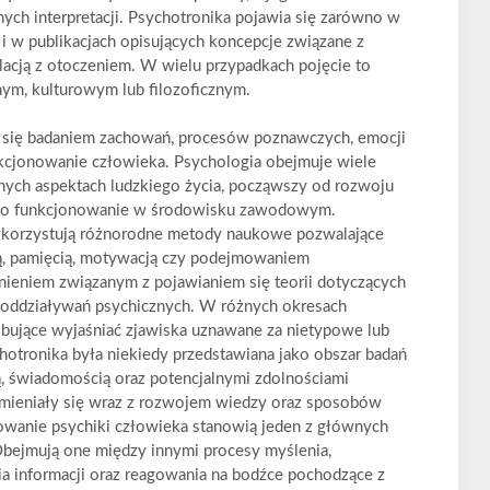
h interpretacji. Psychotronika pojawia się zarówno w
 w publikacjach opisujących koncepcje związane z
acją z otoczeniem. W wielu przypadkach pojęcie to
nym, kulturowym lub filozoficznym.
ą się badaniem zachowań, procesów poznawczych, emocji
cjonowanie człowieka. Psychologia obejmuje wiele
różnych aspektach ludzkiego życia, począwszy od rozwoju
aż po funkcjonowanie w środowisku zawodowym.
korzystują różnorodne metody naukowe pozwalające
ją, pamięcią, motywacją czy podejmowaniem
dnieniem związanym z pojawianiem się teorii dotyczących
 oddziaływań psychicznych. W różnych okresach
bujące wyjaśniać zjawiska uznawane za nietypowe lub
hotronika była niekiedy przedstawiana jako obszar badań
, świadomością oraz potencjalnymi zdolnościami
 zmieniały się wraz z rozwojem wiedzy oraz sposobów
wanie psychiki człowieka stanowią jeden z głównych
Obejmują one między innymi procesy myślenia,
ia informacji oraz reagowania na bodźce pochodzące z