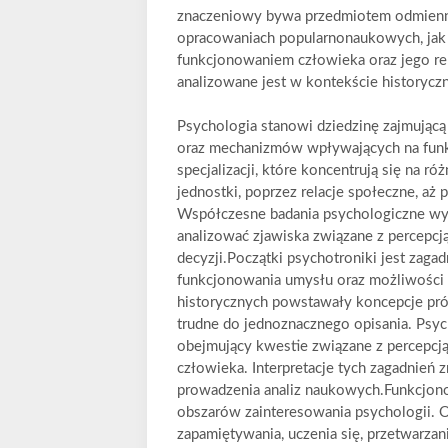
znaczeniowy bywa przedmiotem odmiennyc
opracowaniach popularnonaukowych, jak i
funkcjonowaniem człowieka oraz jego rel
analizowane jest w kontekście historycz
Psychologia stanowi dziedzinę zajmując
oraz mechanizmów wpływających na funk
specjalizacji, które koncentrują się na 
jednostki, poprzez relacje społeczne, 
Współczesne badania psychologiczne wy
analizować zjawiska związane z percepc
decyzji.Początki psychotroniki jest zaga
funkcjonowania umysłu oraz możliwości
historycznych powstawały koncepcje pró
trudne do jednoznacznego opisania. Psyc
obejmujący kwestie związane z percepcją
człowieka. Interpretacje tych zagadnień
prowadzenia analiz naukowych.Funkcjono
obszarów zainteresowania psychologii. 
zapamiętywania, uczenia się, przetwarzan