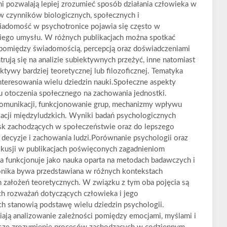
mi pozwalają lepiej zrozumieć sposób działania człowieka w
w czynników biologicznych, społecznych i
adomość w psychotronice pojawia się często w
kiego umysłu. W różnych publikacjach można spotkać
i pomiędzy świadomością, percepcją oraz doświadczeniami
ują się na analizie subiektywnych przeżyć, inne natomiast
ktywy bardziej teoretycznej lub filozoficznej. Tematyka
teresowania wielu dziedzin nauki.Społeczne aspekty
u otoczenia społecznego na zachowania jednostki.
komunikacji, funkcjonowanie grup, mechanizmy wpływu
acji międzyludzkich. Wyniki badań psychologicznych
sk zachodzących w społeczeństwie oraz do lepszego
decyzje i zachowania ludzi.Porównanie psychologii oraz
skusji w publikacjach poświęconych zagadnieniom
a funkcjonuje jako nauka oparta na metodach badawczych i
ronika bywa przedstawiana w różnych kontekstach
ch założeń teoretycznych. W związku z tym oba pojęcia są
 rozważań dotyczących człowieka i jego
h stanowią podstawę wielu dziedzin psychologii.
ją analizowanie zależności pomiędzy emocjami, myślami i