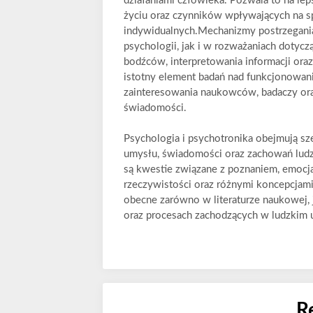
działaniami człowieka. Pozwala to na l
życiu oraz czynników wpływających na s
indywidualnych.Mechanizmy postrzegania
psychologii, jak i w rozważaniach dotycz
bodźców, interpretowania informacji ora
istotny element badań nad funkcjonowan
zainteresowania naukowców, badaczy oraz
świadomości.
Psychologia i psychotronika obejmują sz
umysłu, świadomości oraz zachowań ludz
są kwestie związane z poznaniem, emocja
rzeczywistości oraz różnymi koncepcjami
obecne zarówno w literaturze naukowej, 
oraz procesach zachodzących w ludzkim
R