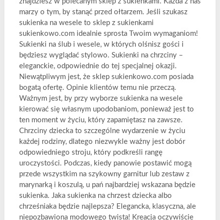
znajdziesz w polecanym sklep z sukienkami. Każda z nas
marzy o tym, by stanąć przed ołtarzem. Jeśli szukasz
sukienka na wesele to sklep z sukienkami
sukienkowo.com idealnie sprosta Twoim wymaganiom!
Sukienki na ślub i wesele, w których olśnisz gości i
będziesz wyglądać stylowo. Sukienki na chrzciny –
eleganckie, odpowiednie do tej specjalnej okazji.
Niewątpliwym jest, że sklep sukienkowo.com posiada
bogatą ofertę. Opinie klientów temu nie przeczą.
Ważnym jest, by przy wyborze sukienka na wesele
kierować się własnym upodobaniom, ponieważ jest to
ten moment w życiu, który zapamiętasz na zawsze.
Chrzciny dziecka to szczególne wydarzenie w życiu
każdej rodziny, dlatego niezwykle ważny jest dobór
odpowiedniego stroju, który podkreśli rangę
uroczystości. Podczas, kiedy panowie postawić mogą
przede wszystkim na szykowny garnitur lub zestaw z
marynarką i koszulą, u pań najbardziej wskazana będzie
sukienka. Jaka sukienka na chrzest dziecka albo
chrześniaka będzie najlepsza? Elegancka, klasyczna, ale
niepozbawiona modowego twista! Kreacja oczywiście