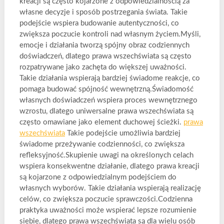
kreacji są często kojarzone z odpowiedzialnością za
własne decyzje i sposób postrzegania świata. Takie
podejście wspiera budowanie autentyczności, co
zwiększa poczucie kontroli nad własnym życiem.Myśli,
emocje i działania tworzą spójny obraz codziennych
doświadczeń, dlatego prawa wszechświata są często
rozpatrywane jako zachęta do większej uważności.
Takie działania wspierają bardziej świadome reakcje, co
pomaga budować spójność wewnętrzną.Świadomość
własnych doświadczeń wspiera proces wewnętrznego
wzrostu, dlatego uniwersalne prawa wszechświata są
często omawiane jako element duchowej ścieżki.
prawa
wszechświata
Takie podejście umożliwia bardziej
świadome przeżywanie codzienności, co zwiększa
refleksyjność.Skupienie uwagi na określonych celach
wspiera konsekwentne działanie, dlatego prawa kreacji
są kojarzone z odpowiedzialnym podejściem do
własnych wyborów. Takie działania wspierają realizację
celów, co zwiększa poczucie sprawczości.Codzienna
praktyka uważności może wspierać lepsze rozumienie
siebie, dlatego prawa wszechświata są dla wielu osób