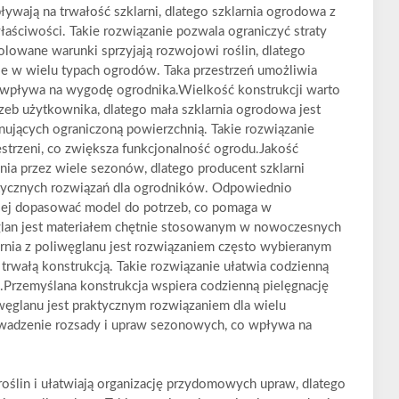
wają na trwałość szklarni, dlatego szklarnia ogrodowa z
łaściwości. Takie rozwiązanie pozwala ograniczyć straty
olowane warunki sprzyjają rozwojowi roślin, dlatego
ie w wielu typach ogrodów. Taka przestrzeń umożliwia
 wpływa na wygodę ogrodnika.Wielkość konstrukcji warto
eb użytkownika, dlatego mała szklarnia ogrodowa jest
jących ograniczoną powierzchnią. Takie rozwiązanie
strzeni, co zwiększa funkcjonalność ogrodu.Jakość
 przez wiele sezonów, dlatego producent szklarni
tycznych rozwiązań dla ogrodników. Odpowiednio
iej dopasować model do potrzeb, co pomaga w
lan jest materiałem chętnie stosowanym w nowoczesnych
rnia z poliwęglanu jest rozwiązaniem często wybieranym
trwałą konstrukcją. Takie rozwiązanie ułatwia codzienną
n.Przemyślana konstrukcja wspiera codzienną pielęgnację
iwęglanu jest praktycznym rozwiązaniem dla wielu
owadzenie rozsady i upraw sezonowych, co wpływa na
oślin i ułatwiają organizację przydomowych upraw, dlatego