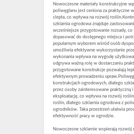
Nowoczesne materiały konstrukcyjne wpły
poliwęglanu jest ceniona za praktyczne w
ciepła, co wpływa na rozwój roślin.Kontr
szklarnia ogrodowa znajduje zastosowan
wcześniejsze przygotowanie rozsady, co
dopasować do dostępnego miejsca i potrz
popularnym wyborem wśród osób dysponu
umożliwia efektywne wykorzystanie prze
wykonania wpływa na wygodę użytkowania
odgrywa ważną rolę w dostarczaniu prak
przygotowane konstrukcje pozwalają lep
efektywnym prowadzeniu upraw.Poliwęg
konstrukcjach ogrodowych, dlatego szkla
przez osoby zainteresowane praktyczną i 
eksploatację, co wpływa na rozwój rośli
roślin, dlatego szklarnia ogrodowa z pol
ogrodników. Taka przestrzeń ułatwia pr
efektywność pracy w ogrodzie.
Nowoczesne szklarnie wspierają rozwój r