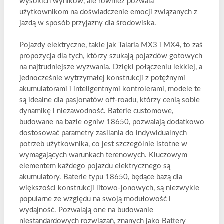
wysokich wyników, ale również pozwala
użytkownikom na doświadczenie emocji związanych z
jazdą w sposób przyjazny dla środowiska.
Pojazdy elektryczne, takie jak Talaria MX3 i MX4, to zaś
propozycja dla tych, którzy szukają pojazdów gotowych
na najtrudniejsze wyzwania. Dzięki połączeniu lekkiej, a
jednocześnie wytrzymałej konstrukcji z potężnymi
akumulatorami i inteligentnymi kontrolerami, modele te
są idealne dla pasjonatów off-roadu, którzy cenią sobie
dynamikę i niezawodność. Baterie customowe,
budowane na bazie ogniw 18650, pozwalają dodatkowo
dostosować parametry zasilania do indywidualnych
potrzeb użytkownika, co jest szczególnie istotne w
wymagających warunkach terenowych. Kluczowym
elementem każdego pojazdu elektrycznego są
akumulatory. Baterie typu 18650, będące bazą dla
większości konstrukcji litowo-jonowych, są niezwykle
popularne ze względu na swoją modułowość i
wydajność. Pozwalają one na budowanie
niestandardowych rozwiązań, znanych jako Battery