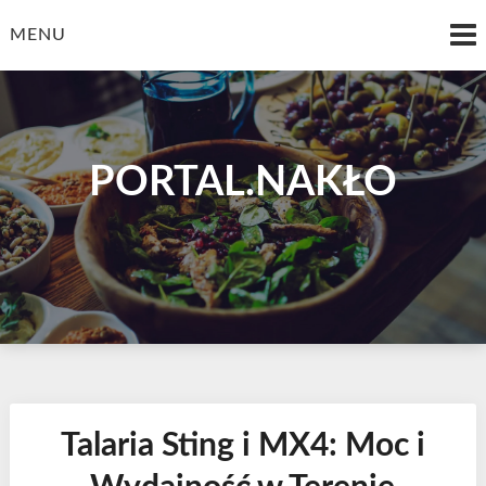
Skip
to
MENU
content
PORTAL.NAKŁO
Talaria Sting i MX4: Moc i