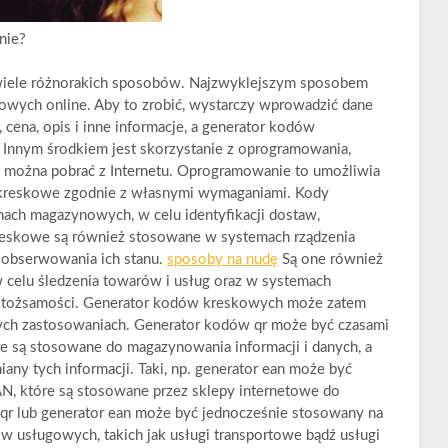
nie?
iele różnorakich sposobów. Najzwyklejszym sposobem
kowych online. Aby to zrobić, wystarczy wprowadzić dane
 cena, opis i inne informacje, a generator kodów
Innym środkiem jest skorzystanie z oprogramowania,
 można pobrać z Internetu. Oprogramowanie to umożliwia
kreskowe zgodnie z własnymi wymaganiami. Kody
ch magazynowych, w celu identyfikacji dostaw,
eskowe są również stosowane w systemach rządzenia
i obserwowania ich stanu.
sposoby na nudę
Są one również
 celu śledzenia towarów i usług oraz w systemach
 i tożsamości. Generator kodów kreskowych może zatem
ych zastosowaniach. Generator kodów qr może być czasami
 są stosowane do magazynowania informacji i danych, a
ny tych informacji. Taki, np. generator ean może być
, które są stosowane przez sklepy internetowe do
 qr lub generator ean może być jednocześnie stosowany na
 usługowych, takich jak usługi transportowe bądź usługi