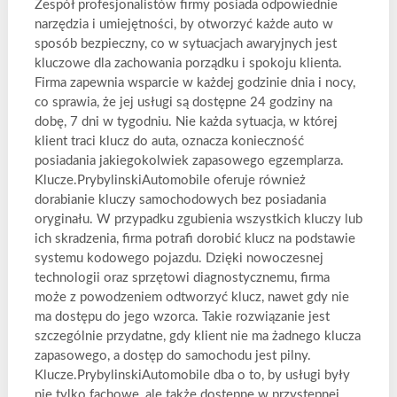
Zespół profesjonalistów firmy posiada odpowiednie
narzędzia i umiejętności, by otworzyć każde auto w
sposób bezpieczny, co w sytuacjach awaryjnych jest
kluczowe dla zachowania porządku i spokoju klienta.
Firma zapewnia wsparcie w każdej godzinie dnia i nocy,
co sprawia, że jej usługi są dostępne 24 godziny na
dobę, 7 dni w tygodniu. Nie każda sytuacja, w której
klient traci klucz do auta, oznacza konieczność
posiadania jakiegokolwiek zapasowego egzemplarza.
Klucze.PrybylinskiAutomobile oferuje również
dorabianie kluczy samochodowych bez posiadania
oryginału. W przypadku zgubienia wszystkich kluczy lub
ich skradzenia, firma potrafi dorobić klucz na podstawie
systemu kodowego pojazdu. Dzięki nowoczesnej
technologii oraz sprzętowi diagnostycznemu, firma
może z powodzeniem odtworzyć klucz, nawet gdy nie
ma dostępu do jego wzorca. Takie rozwiązanie jest
szczególnie przydatne, gdy klient nie ma żadnego klucza
zapasowego, a dostęp do samochodu jest pilny.
Klucze.PrybylinskiAutomobile dba o to, by usługi były
nie tylko fachowe, ale także dostępne w przystępnej